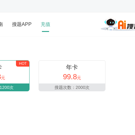
南
搜题APP
充值
HOT
卡
年卡
8
99.8
元
元
200次
搜题次数：2000次